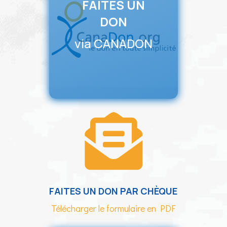
FAITES UN
DON
via CANADON

FAITES UN DON PAR CHÈQUE
Télécharger le formulaire en PDF